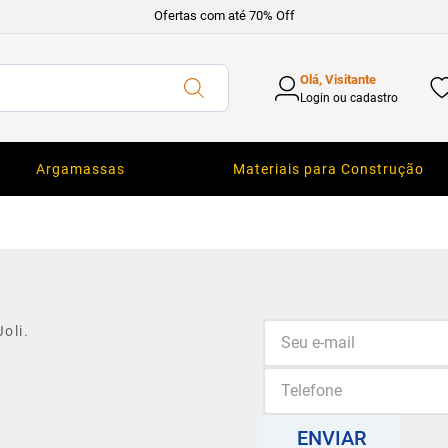
Ofertas com até 70% Off
Olá, Visitante
Login ou cadastro
Argamassas
Materiais para Construção
oli.
ENVIAR