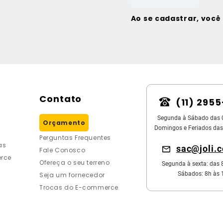
Ao se cadastrar, voc
Contato
(11) 295
Segunda à Sábado das 
Orçamento
Domingos e Feriados das
Perguntas Frequentes
as
sac@joli.
Fale Conosco
rce
Ofereça o seu terreno
Segunda à sexta: das 
Sábados: 8h às 
Seja um fornecedor
Trocas do E-commerce