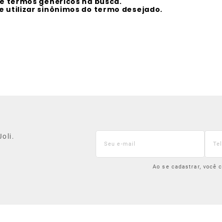
ize termos genéricos na busca.
e utilizar sinônimos do termo desejado.
oli.
Ao se cadastrar, você