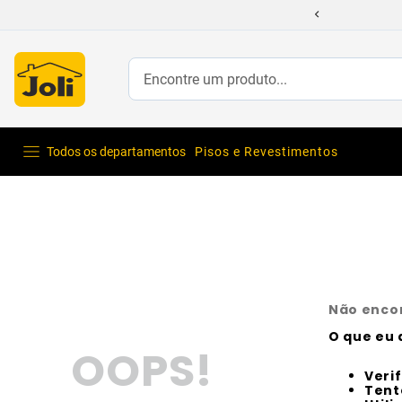
Encontre um produto...
Todos os departamentos
Pisos e Revestimentos
Não enco
O que eu 
OOPS!
Veri
Tent