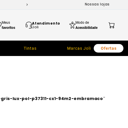
Nossas lojas
Meus
Modo de
Atendimento
Joli
favoritos
Acessibilidade
Tintas
Marcas Joli
Ofertas
gris-lux-pol-p37311-cx1-94m2-embramaco
"