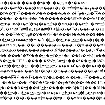
�X�}���l�����z�t�~��9>�b��nV/
f�7� '�5u�c&������N2���+OqOO��W����ۣjgBm�b�J�v�͚�O���Y'7~�/.�~~��9��8��1��}
�?��)Tj����W������s��!�p�xyh��
���� �Wĉ�?��������3㻬MV��v9x31]�)
�|IJw�z��%{�t�//J��Mtgs�1��icP�39x
!$�zR��t�9c���ät���t4d�R��ik4�{k�c7
s|�ΨT?Ԅk����|�SWAu >���!��s�L87o
'j��}�㢟<
����}��.k��NV�.ic��G� �D�u>���
�z���R� ��xH����փ�>3]�Q{�� �RH�
�2D�EE:�4z�(�O 6I� � 4yLw�D�!���b�;�� 
:[��"�'Ț�s�k������|f}Ɔ��kA��8��