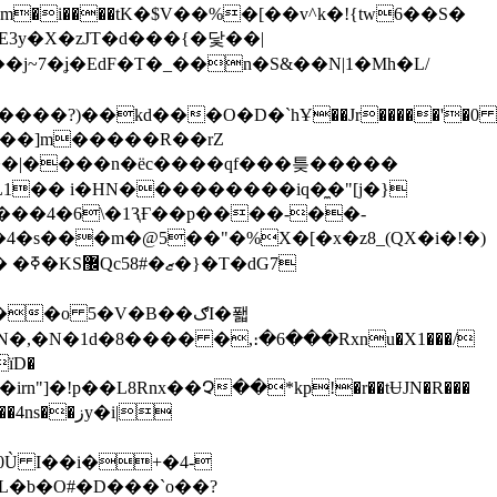
�i����tΚ�$V��%�[��v^k�!{tw6��S�
3y�X�zJT�d���{�닻��|
j~7�ʝ�EdF�T�_��n�S&��N|1�Mh�L/
���?)��kd���O�D�`hҰ��Jr�����'�0
��U��]m�����R��rZ
y���|����n�ëc����qf���틎�����
L1�� i�HN���������iq�̼�"[j�}
���4�6\�1ԆҒ��p����-��-
4�s���m�@5��"�%X�[�x�z8_(QX�i�!�)
�o 5�V�B��ګI�퐯
,�N�1d�8���� �,։�6���Rxnu�X1���/
ïD�
"]�!p��L8Rnx��Չ��*kp!�r��tɄJN�R���
زy�i|
R0Ù I��i�+�4-
:L�b�O#�D���`o��?