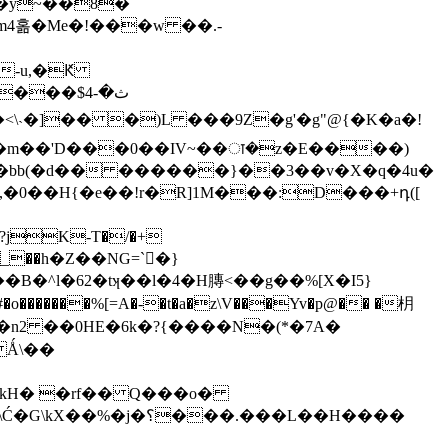
��y~��8�
Fm4홂�Me�!���w ��.-
�-u,�Ԟ
 I�m��'D���0��IV~��ा�z�E����)
��bb(�d�� ������}��3��v�X�q�4u�
,�0��H{�e��!r�R]1M���:D���+դ([
K-T�/�+
B�^l�62�tʞ��l�4�H膞<��g��%[X�I5}
�n2 ��0HE�6k�?{����N�(*�7A�
 Ǻ\��
LkH� �rf�� Q���o�