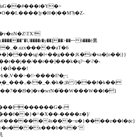
�O��L����]y�H�|��MϠ�Z-
��r�y��]��>��ޟ6���ё累
�_�.uzx�����aT�6
���sg\�l+��g���;K�z�va�[o��|}}
,V��>�!˃����I?�̯~;
Y��7��l9�]�v�wrN�ͮ��W���W��l�}
�|���l������G�-
����f��}�^�X��-����z�]/
gW������4s���~u�}����z��l�ϕc}