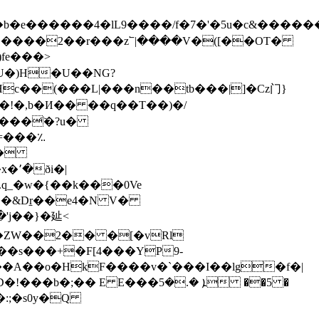
�����2��r���z՟|����V�([��OT�
fe���>
U�)H�U��NG?
��
.q_�w�{��k���0Ve
w�ZW��2�� �[�vRl
�A��o�HkF����v�`���I��lg�f�|
E E���ܐ �.�5 ��5 �
�:;�s0y�Q