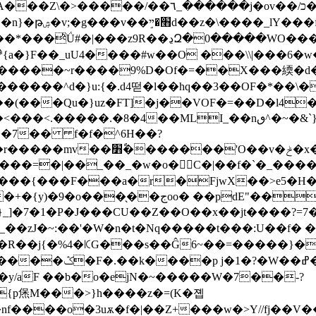
������O���緫
{a�}F��_uU4����#w��O ���\\|���6�
�����~r����9%D�Of�=��X���緛�d�
��(���Qu�}uz�FT]�j��VOF�=��D�l4
��MLI_��nٯ^�~�&`}�y��<��/_/.^�����'���d�?
��7�� f�f�^6H��?
�=�|��_��_�w�o�C�|��f�`�_����/�ޛ[V��
��{���F���a�r�FjwX��>e5�H�
�m������� �=v#,���?��Ψ�p�?
�7�1�P�J���CU��Z��O��x��jt����?=7��
=U2%�_��zJ�~:��'�W�n�t�Nq�����t���:U��f�
4�ꗪG���s��Ĝ6~��=�����}��fOԁ�{�:܏��'�^L����
y/aF ��b�o�ejN�~�����W�7��-?
{p㷛M���>}h����z�=(K�졥
f����o�3uѫ�f�|��Z+���w�>Y//fj��V