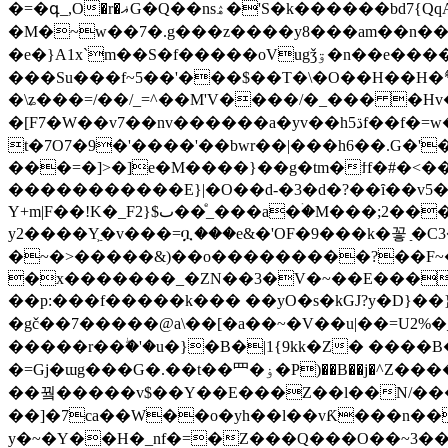
�=�գ_,O�r�ޣG�Q��nsۿ�'S�k������bd7{QqA���Z\�>�����/��٦_������j�ov��/כ����aL�cu��� �|
�Μ�~w��7�.g���z����y8���am��n���n}�թۺ�v;�g���v��ٟ׫�ײd��z�\����_lY���fv�
�e�}A1x`m��S�f�����oVugǯۊ�n��e�����*���ͪǗ#�|���z9R��ڍԶ�0�����WO���Z�S�W������?�?
���Su���f~5��'���$��T�\�O��H��H�߮*
�\ʑ���=/��/_=^��M
'V����/�_��� �Hv
�[F7�W��v7��nv������a�y܏v��h5ڌf��f�=w������^d�}u:{�.d4떧�l��hq��3��OF�*��\��jV������4��y�TZ�6O�}Mf9�~��qa�fg
t�7O7�9�'����'��bwr��|���h6��.G�'
���=�]>�]e�M����}��g�tm�ϯf�#�<��<���<.�����.�8�4
�����������E}|�O��d-�3�d�?��ȋ��v5
Y+m|F��!K�_F2}$ٮ��ͤ_���a�ۛ�M���;2���r�����mv��׻ً�������'O��v�ݲ�x��o�\|��}�?
y2����Y͖�v���=ቧ���e&�'OF�9���k�꽇 ַ�C3��
�~�>�����&)��o���������?��F~�
�x�������_�ZN��3�V�~��E����+�{y)�9�o���̖��جoo� ��pdE"��
��p:���f�����k��� ��yO�s�kGJ?y�D}��}_]
�gč��7�����@a\��[�a��~�V��u|��
�����r��ۖ�'�u�}�B�|1{9kk�Z� ����B�R��j{�%
�=Gj�ɯg���G�.��t��⺫�ۏ�P)��B��j�^Ζ�������ݣ�F�.��k����p j�1�?�W��ߝ�"�᧷��ꟷ/ֻ����\�����?�E����\ϖ꣕��7׳�|
��꿬�����v$��Y��E���Z��l��N/���
��]�7ca��W��o�yh��l��vƘ���n��
y�~�Y��Η�_nf�=�Z���Q���O��~3��n