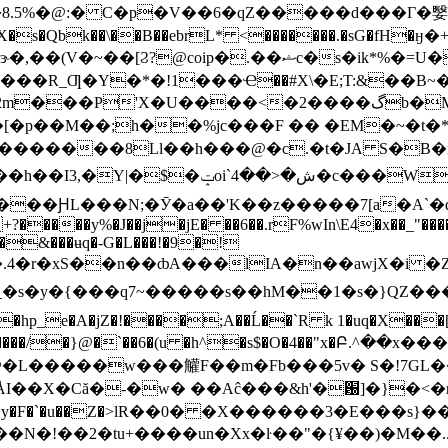
8.5%�@:� C�p�V��6�qZ�����d���Г�嫛
X�s�Qbk��\��B��ebrL* <�������.�sG�fH�
�ik*%�=U�HxO��X�0�7�^ߕX���f�e�J��t9f9�z
!1���Ҽ��#X\�E;T:&��B~���1+0ک�"w�E#!���1�۸G��
���<�2����گb�M���P��Jڕ���@{��u�匬
�p��M��;h��%jc���F �� �EM�~�t�*e�
ԜB$>��ࢠ,A��=�u��5�ۼ�@�(��-
�&���ʉq�-G�L���!�9�!
e�A�jZ�!����;A��Ĺ��`R k 1�uq�X���[����
[�������/�}@�`��6�(u �h^�s$�O�4��"x�Բ.^��x
A^@�L�����w���䚭F��m�Fb���5v� S�!7GL�
��2�tu+����un�Xx�ŀ��"�{¥��)�M��..KY