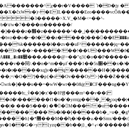
��X�ĉxWe�)~�EIL�����Eeo����vcǑ&�
��ν��3�����>X.V_�M�<=��^-
b�\t/w�7����m������/
�����v�oN�Z\TX?
�o�~�f� ��z����]�����E���ac������"�U��
�_���%k������l��zv��uF^������jq=��
�0r���>�����?��!��U!���W�f��]�
��t�t�����xqѯv��q������H�]����ҟ�
wrk�]���u��=�wW�wr��0&jӻ�CF���ng��
�d�\������f1�ɒ�'�yrm|g���˽�͚coq�
�Ӽ��|� ���S���) �ޮ��M���?�o���
= ��������?s�ſ��[�����b�_>u�_�
l�����h
}�*޶���M��ԧ�/���ܬ��Smx/���r}�o���x���b�%�־