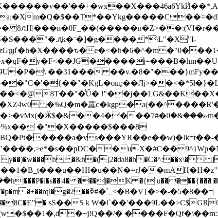
������v��'��+�wx��X���46а6YkӤ��*,Am
a;�Xm�Q�$��T*��Ykg�����C��=�dE
8ꮑH|���n�0F_��(�����n�Z>��:(VI�r���
�S���"�.ԯk�ˉ�]�g����*\L"�X"I-
IzGϣľ�h�X����ԏ�e�<�h�6�^�m�"0���1�
 ��"�x�qF�y�F<��JG�����j=���B�hm
s�^9U�P�\ ��31��� ��v.�8�"���}mF
��"C�'�{��"�KgL�oщ;��Лj>��<�*5l�}�
��<�@8T��"�̾Ű� !"��j��LG&��K��X
�XZ4w0 �%Q�m�靁c�kgp�a(��^����R'�
����ޏ���&�0�#7m� �ߧ�KS޼Qc58#�ޒ�}�T�dG7
�2�%x�� �"�X�����$���8
Q�Pt�����a�vs���YR��e��w)�Ik=t��-�
���,>e*�s��pDC��uX�#C��9^}Wp�N�
)�w���h�&h�(]2�da8�b�C�^:��x\�]
�1�B_t���u��HI�u��N�=rJ��mAH�H�z"�irn
��P�i�s��|4� ���|�K �{ u�����{��� ���4ns��
g�2��ߧ#�`_<�B�V}�>�-�5�8��=|
����8C�Eˮ� sЅ��S k W�l`��'���9L��>C$G
�(w�$��1�,d�+j!Q��/� ����F�Qf�\��m