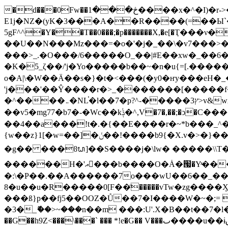
�d���0Fw��څ���1����x�^�I)�r->�A�������^χ��r�V���� `l�D�jy � uG��#���i�Y�>
E1j�NZ�(yK�3���A��R����(=��Ы`
5gF^^�Y��T��0���;�p�������X,�e[�Ҭ�
��U��N���Mz���=�o�'�j�_��\�v7���>�
���>_.�O���/6�����O_��|#E��xw�_��6��]����z�׫�z������^��_|��|���
�K�5_ζ��/'j�Yo�����b��~�n�u{=[.������bvz�
o�A|\�W��Ӓ��s�}�t�<���(�y0�ҥy���eH
'j���'��Ŷ����r�>_�������[�����f�
�^����܅�NL֫�l��7�p?^-�����ץ3>v&wA���_.�o��٫���׺����@>��"q3{�o��P�������r��j��/��r��]���k�q?~�\?�-
��v5�mg77�b7�-�Wc��kݙؙ�^,V�7�,��;�ͻ�C������v��䦟/.��n�^m��μł`���1��5x׻��x�/�{�Ǿ���!
��4��a���!t�.�{��E����r�~*b���_^
{w��z}1[�w=��]�ݩ��!����b9{�X.v�>�}����;=/�O�?]��p{�o�Ov���Oy >]���Ż��|�̘�_���.,�/�_�.�k�;)h /]���f�k��|
�g�� ���ϐᬟ]��S����j�\lw� �����\\T�
������H�'އ���b����O�Ȧ�՗�Yͯ�������b;_߮v��]�x'��H뱽���m^��v��]
�:\�P��.��A������7o���wU��6��_��
8�u��u�R�����0[F��҃�����vTw�zg���
���ß}p��fj5��OOZ�Ů��7�I����W�~�;
�3�_ޮ��>~���n��m ���:U'.X�B
��t��7�
��G��h9Z<���\���` ��� *!e�G�� V���ٮ����u��ɨٯv�1��G�>y{yzq��b��j}_�^ܙ<�'�����秏