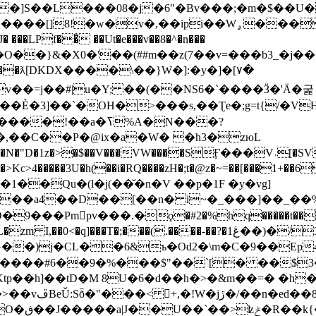
�]S��L���08�j�6"�Bv���;�m�$��U�
f��̐ ��Ut�e���v��8�^�n���
O��}&�X0�'��(##m��z(7��v=���b3_�j��
4��ƛ[DKDX����\��}W�]:�y�]�[٧�
v��=j��#|u�Y; ��(��NS6�`����Ӟ�'Ä�굹
��`�OH�>���s,��Ʈe�;g=t{/�VH^c4筍F3p�
�a�ߖ%A�N���?
�,��C��P�@ix�a�W� �h3�zюL
N�"D�1z�>�$��V���VW����SӺ���V˓[�SV
t�>Kc>4�����3U�h(��i�RQ����zH�;t�@z�~=��[���1+
�Qu�(l�j(��̆�n�V ��p�1F �y�vg]
��a4��D��[��n� i~�_���]��_��%=
9���Pmpv���.�ϙ�#2�%hq�����t�����x
��0<�q]���T�;���(.����-��?�1ڠ��)�3/
�������#6��9�%���$"��`
[� ��$3
p��h]��tD�M 8U�6�d��h�>�&m��=� �h�
�E�����)˘�
Y`��G��;� �^\f��a\��߫I�I�FC)$6'x��O�ڧ��J�����a|J��U��`��