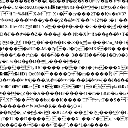
E�����8�*��i �ik��]ȓ�eo�y�OV�&�`>
��CM�R֎ZUS|�AB԰��IN&F���] kfZ�Z�
}.�����y���yZ�&?F��">{Z#i� ;�}"�
D�F��)
��Z� ���@;�� Nb�Xأ �h��g��T�<\˴�]�� �)L ���9Z�g'�g"@{�K�a�!
4�_ T8��fô��&�IK�.Z�hnm���!/m_M�
!����aRD�-M-�7pl�-J�Qg �MX6�B�.�
��*l��(*zh�_�[����_3��]H���1�Bv0�8
� 1ylUC���� y��T�}�{+o���Х�?j
 _��h�Z��ΝG=`𥾈�}
Q� ��'j���/A4� � ��$�(��I�9���
,���qZ�P�A����HF����41�m�}3Gb�i2�i2
XF��\Y��bed��K����.TF*:^y:T��S�
������v6�R�;���yO
&�;pZ�z�cL�JG|4A� ��`� ���Z�
Qc��G��6�>��B�@`,��*1�4����/