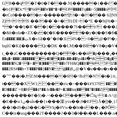
G8��q�T�0�T���.N[�����{��r �
�b{l�Dc*�%6��W��*�=�O����Tq��i~5[����o
�rCof�����rt<�����[�~���� 6ԒN9ɝ�,��(V�~��[Ϩ?@coip�.��ޝc�s
Zj+^S ��/��`�+� 9}ǅ>�*E ��9@h�~���R_Ƣ�Y�*�
*�^��!j�B`��{�����7S��r? ���2m���P'X�U�
�&h�ofa�+ZX�s�[�K������y�(��S�$�[
Ea����3��]�تX�v1Ƌ��"�if�3l.4%�<6�;@�P!�;�������8Ll��h���@�c.�t�JA S�B�и ���F�p�BK!��M��\�Fec�@^��b4�>��
hqůU�Ki[����Qc�DK ��LM)��B8�V8�p�V��h��I3,�Y|�$�ݓoi`ش�<��4�c���
i_��ڌC���������Q��i-��ӣ�p���ݛ����ԨL���N;�Ӯ�a��'K��z�����7[a�A`�ǳ�zu9�:���x�WR��L� Ө��CS
��q�<���G������ �e�8��j��x��s��!p4�ߤ�4KD�g�+?�����y%�J��j�jE� ��6��.rF%wIn\E4�x��_"����liuCm]uk�c�$�!V�Y �$0�!
����f�N2�^�+:��]���*��b7FH&Q��H�e. 5IZ�
���2RS#��h+Y���P��{��N�;ǵ��)؈8@�V�z��o�x��.4�r�xS��n��ȸA���lIA�n��awjX�i �Z�c�Q���Ҽpn�媻L3fѺc;���L�7���}
�؅��i�,Z\M�����6�^Ro�N'�t�}/n_�s�y�{���q7~�����s��hM��1�s�}QZ���sG��O��i�K\� ��b���_�D�"+��̐�4뙴
t����XW1; �� �n\c�>���k۷S370 ����hp_
�D��i�Z`=8|�H��4*��-b/��e�P+�2��hn(����7�8��Z[
�����͝��F�Ѕ)�.~\���C��ۣ��Ѽą֪>1�-
�E��wں1�aǡs��{x���潀:yva��,9�EF}Ǎ�ǰ]�˛{ÅI��X�Că�-�w� ��Aĉ���&h'�԰]�}�<�r_���1�nǘ7O�a��V���x8�
��3�dS�p3��G�Vkj�#Vw��bt�x��ۉ�PŐ˃y�F�`�u��Z�>ӏR��0� �X������3�E���s}��h>�hG$��-
C��ix�uog���2T����ϩ��3�l��ı��L���.u��N�!