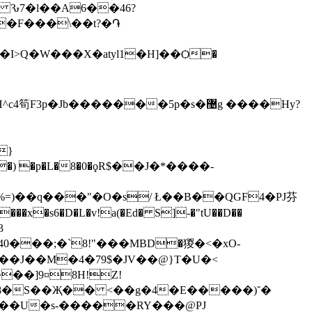
 Ԅ7�l��A6��46?
�I>Q�W���X�atyl1�H]��Ѻ�
Jb�������5p�s�޴g ����Hy?
}
��6�) �p�L�8�0�ϙR$��J�*����-
)��q���"�O�s/ Ł��B��QGF4�PJ芬
�s6�D�L�v!a(�Ed� S]-�"tU��D��
��J��M�4�79$�JV��@}T�U�<
��]9¤8H!Z!
>ʫݲ�R��k{�
�U�s-�����RY���@PJ