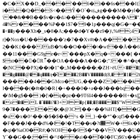
�C�X��D_���'��6�i��6s���I{
i�x�Q��S<�ֽ�tŶ�O`�o|ڣg���M��yƖ�����[]8!�w�v�,��ipi��Wۄ����F���\��t?�֏
\��&��B��$v�v�ԃ\�����������A�"J� ���LP
4�%ґ����%P��1$7�'9�1p���q(�G�=��
�<��y���Xh�_s�8�A;���d�Y��z9�)\,%#;
r]�Nox�U������'z�7��Xv#t�A����
2̩��K{���JuB�%��O���\�wf��Ä��6��Ѐ�3]
��11���G9ge�r<`���pX�q�=���[ �����!�
$xt��󿟣�Rឺ��OA����A��G�;"3�⦿^�q
�|NC��PXj��i�1"�;,M�����;�ZH>ёU<���[�
��g����@��q���ӆ�֘I���2B��V�����d(8,��1�2
���i��4��GMco�UG,����Z]���k�1�
I����(�#t�0�R{�+���0�+a��J���bq��
�\M�g$�� )�[\�q�pz��9T6I4������H+�xD̳�
�o�t�iL �`���i?�3+8�p{��;�B�����$"W1L�zm I,
�7�9���E��;�@3C[��<��%HT[��G��)j�CL��6&ъ�Od2�\m�C�9��Ep40���;�`8!"���МBD�猣�<�xO-
�u�x�0^��:�$�$��^s � _}⁃��*"�:qf5
�F���J���d%�I�!�T��s�?t΀W�+6x�Kt
�qi�%aO0�R#;�NOH��9$�*��VV���U�>��vڦBeǓ:Sȭ�"���< 󌼞+,�!W�jڙ�/��n�ed��8�S��Җ�� <��g�4