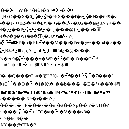
ӈ�+��'+6V�1\�tŵI�SF�~|
l9@JŅY<��
?�g�Ws�a�汗(�3Q��V(
C�����?8��0��zs��!]M �:���a~�8�h���
���z����� X^�)��6N}
���Q�HE���x��m�#��Xp�� ?�:\ H�?
��@CEk�?