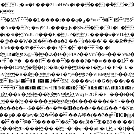
�U;�m�P���2LloHWx�t����j�݅�� 
�=
F55� �?�;P>���[(�?������^�n⛪a�oNO�>y�r�添
�K)ck���85̅�:&<��пϞI��i�l�|�i
D�*�'*�+���F�������?�*�w����L�.�h
��r��O4%�䗒�QC�$b(�P�I$��1�a1� P^�' 
�6V �R�J�n��1�*)=�C\�ViBM'>�
ʪ4����_�����մ�9M+&���w)+�G�jv��v��ߌ���m�{�֡%
�������Hw~lF�!M8����:���z���?�A�R�X����ɐ��������qr�Y
����C���������M�6������d�Y~���
8i G�� *�Nm����t�ll�2�]��(
��g�,��\wv�:32�����A殌�(��?�g�]Q�ӌ|
B���#������& ��nӞl�E�B9��'��]
�.�$0k�����.�=�1�q=��pih�d_x`�Q