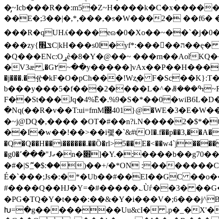
�̡~Icb���R��:m5�Z~H����k�C�x�����
��E�;3��|�,*,���,�s�W���2� ��f6� 
���R�qUHʎ����eɷ�0�Xo��~��`�j�0��MV ��L����r���q�ݼ�*w>#��S\
���zy{ݏ׫C|kH���s0l�yf*:�����ה��ę� �An��Y; �w)9GU���;g]v�Ș&-��U�h|� )��M�S1nbl砓���"
�Q���ENc:Oړѐ�8�Y�@��~ ���rn��AořKQ��(�St�YoJU:1���F;�U?�G����x�VDz �����|�Io y��b7�|
�V3ӕ ,�G٢~��y�����]vAx��P��H����@���W�28�/��n�2 �� r�k��`�,�i�Ք�)��0��!��4x?{f:c��Д��<�Rl�;��9b:&hn7J-��-
�j���.�፹�kF�O�pCh���!Wzֲ� F�Sc��K}:T
b���y���5�f���2����L�^�ꗡ���ߒ~RL����X@+֠��.Z�!+�}FIA?��Vm˝�x~���b%2����/x-���EkQu1��`(=�� �=�{!�]6�s�-
F��St���Jq�4%߰E�.%9�S�*��0�wiB6L�
�Nq(��R�v��T:ui=fmM΀401}@�WE�3�E�W
�~j@DQ�,���� �OT�#��n?i.N����2�$*
��I�w��!��>��i롗�`&#tOI�.f��p��3,��A�E�o4
�Q�Q��H��i������.��Ȍ�rl>5��E�<��w4`j���� 0k�
�g0�٬���"Jގ�n�׋]�Y.�;����b��g70��]]��b �y��N W\cjJ~2OÊi�ET���t�t���|*u��w��'�憴��<o�V���ͷ�
�#�|Sޮ_�$:��)��+/�*ON :���
É�`���;Js�:�*�Ub��#��EI��GC ��o��x��b�~~$���>�#=�߼�o��<��
#����Q��HJ�Y=�#�����؎Ùѓ��3� ��G
�РG�TQ�Y�t���:��&�Ү�i���V�;6���j^
Խ=�g�������Uu&cI� .p�_�X'�