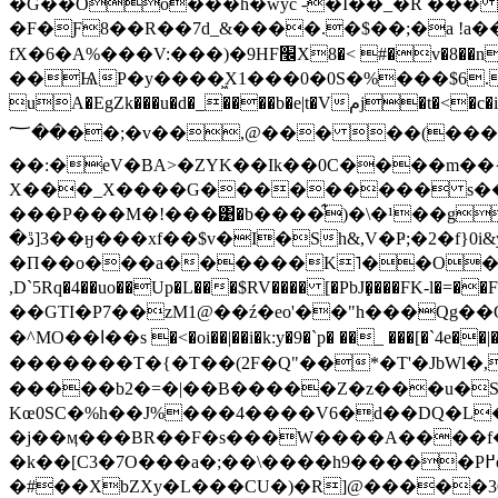
�G��Oo���h�wyc -�I��_�R ��� 9
�F�Ƒ8��R��7d_&����.�$��;�a !a��
fX�6�A%���V:���)�9HF׬X8�< #�v�8��n�`]=%64�X-M /T_Ӿ+��cy���2T��Қw�uV3?
��ѨP�y����͖X1���0�0S�%���$6.
uA�EgZk���u�d�_����b�e|t�Vمj�t�<�c�i��X-�|h+Z�C��I�LNߍ���P�s�� �G����5�����$4ث�-
��؅��;�v��,@��� ��(���
��:�eV�BA>�ZYK��Ik��0C����m��{ 
X���_X����G�������
�� s��
���P���M�!���͹�b����͋)�\�¹��gt
�ڐ]3��ӈ���xf��$v�I�Sh&,V�Ҏ;�2�f}0i&y�n-w�D�g�D�_,����i�))
�П��o���a������K˥��O�p�
,D`5Rq�4��uo��Up�L���$RV���� [�PbJ�̝���FK-l�=��F�r��è�4�D}اQo0N�����Q^�m�����Ҋ+
��GTI�P7��zM1@��ź�eo'��"h���Qg��
�^MO��ا��s �<�oi��|��i�k:y�9�`p� ��_ ���[�`4e��|�Vd�C��5C���>~�.A�;'���2P��*"{��zqd#�k�x#�o�������%[=A�-�t�a�z\V���Yv�p@�� �枂
��� ����T�{�T��(2F�Q"��*�T'�JbWl�
�����b2�=�|��B�����Z�z���u�S.
Kœ0SC�%h��J%���4����V6�d��DQ�L
�j��ӎ���BR��F�ѕ���W����A����f��
�k��[C3�7O���a�;��\����h9�����P߂qT�1U��D���� u���X=��cZ� q,'<�$\Ć�G\kX��%�j�؟���.���L��H����
�#��XbZXy�L���CU�)�R]@�����3