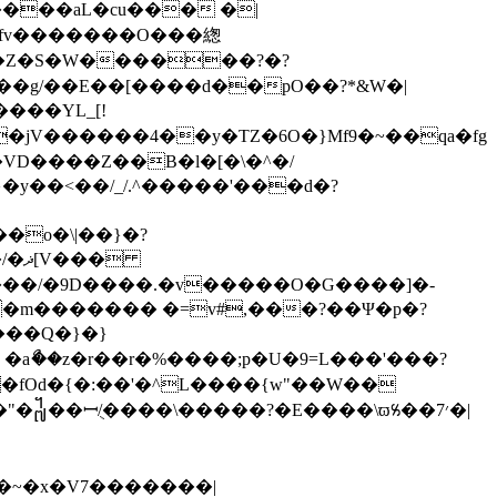
w��g/��E��[����d��pO��?*&W�|
���YL_[!
�VD����Z��B�l�[�\�^�/
�
��/�9D����.�v�����O�G����]�-
�Q�}�}
 � �aޯ��z�r��r�%����;p�U�9=L���'���?
{w"��W��
��~�x�V7�������|