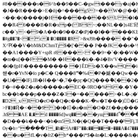
#8�����s�6^h��9��C-�gwt���y�aj�K
�J��R����>E�йj�^���g5!=��W�@��
<��:�(����j�H��������SU �l�� 
��R4 6���B�R�xp�( Bi~;��NL��]x4E'邱
c��`y<�9�A��t�9��Z�tPj��I��^���K
�#g��7�<� c� �O���� �R΄>&ҹJ9һ����
X^҅Ԗ��V�bM&DChmTȷ$�['� �� P��JK��
��A1����Y+spR r8���<`��9=�`�:��W�
�m�u[��F�M� �H���k�-�4�Bv'V����
�i�fjpH\��������� �}ĔDʚ�X��wQ�i
썓�r�YvN�īo p�C� Q���8ޭ"�%4�P�娫��Qw���>�vMx(�Ӂ$�&��4
�I,l��IFj.IB�Н��^�,7��pɽ:�QQ���ާ�ζ�
F�~#��Z�a�b����a�EC�-9RO�%6�.�Y�B
bc��b���p����Z�3�=�����>�L�-;�"�
�D2_x/RΟ�eO��Q�c���K֊�w�T���)�Gy��
>F�]t�Ҋ�<��9]�t�I�a�m�O�ZƐ��g����
.h$�AE �,�d ����6d]wq��)��yщ���d՞����h|�
�D���k���<�h�m5LN�(�Q
��T����҄ʸFį,T�p�m �+��rql�
Ѹ�h߹"����T_�b�A#�F"��c�����+���A�47
��u�\fL�v�ŕrZ�b*���i*$�4n�L:����&