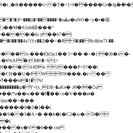
R�i_�&�����v+�T�=}=f�����Gr�Jg�ܸ�t
%AF֠�)Mh'�~S(߹
kʹ�H���1A#De }���P+S?��|
�2�CH��U�f W9'H���,�(+ ��
!
=(x_D$~�هKe� ;#l�!�֖u
)|uz��=���
g��Ѕ��3�A=� ��
b�(�C2�w�-5l�
�(
�����u�V�b�� cm