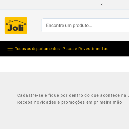
 com até 70% Off
Encontre um produto...
Todos os departamentos
Pisos e Revestimentos
Cadastre-se e fique por dentro do que acontece na J
Receba novidades e promoções em primeira mão!