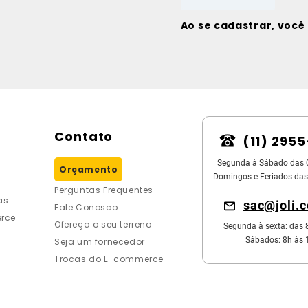
Ao se cadastrar, voc
Contato
(11) 295
Segunda à Sábado das 
Orçamento
Domingos e Feriados das
Perguntas Frequentes
as
sac@joli.
Fale Conosco
rce
Ofereça o seu terreno
Segunda à sexta: das 
Sábados: 8h às 
Seja um fornecedor
Trocas do E-commerce