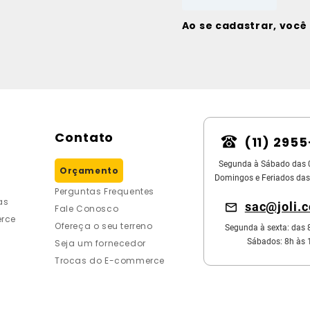
Ao se cadastrar, voc
Contato
(11) 295
Segunda à Sábado das 
Orçamento
Domingos e Feriados das
Perguntas Frequentes
as
sac@joli.
Fale Conosco
rce
Ofereça o seu terreno
Segunda à sexta: das 
Sábados: 8h às 
Seja um fornecedor
Trocas do E-commerce