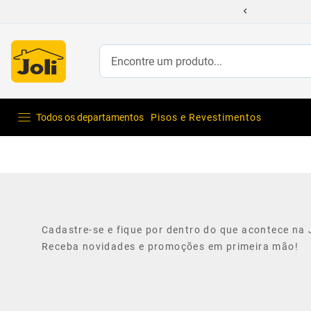
té 60% Off. Clique já!
Encontre um produto...
Todos os departamentos
Pisos e Revestimentos
Cadastre-se e fique por dentro do que acontece na J
Receba novidades e promoções em primeira mão!