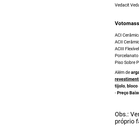
Vedacit Ved
Votomass
ACI Cerâmica
ACII Cerâmic
ACIII Flexív
Porcelanato 
Piso Sobre P
Além de
arg
revestiment
tijolo
,
bloco
-
Preço Baix
Obs.: Ve
próprio f