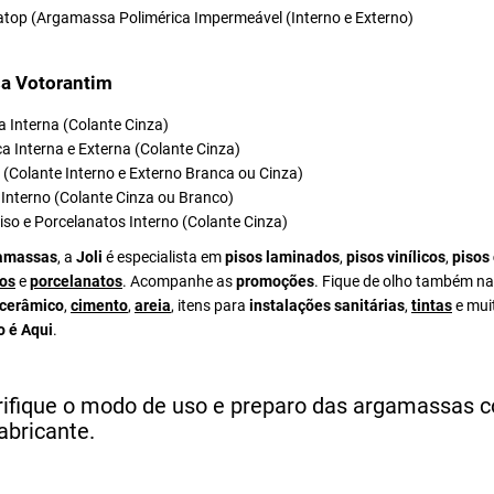
atop (Argamassa Polimérica Impermeável (Interno e Externo)
a Votorantim
 Interna (Colante Cinza)
a Interna e Externa (Colante Cinza)
el (Colante Interno e Externo Branca ou Cinza)
Interno (Colante Cinza ou Branco)
iso e Porcelanatos Interno (Colante Cinza)
amassas
, a
Joli
é especialista em
pisos laminados
,
pisos vinílicos
,
pisos
os
e
porcelanatos
. Acompanhe as
promoções
. Fique de olho também na
 cerâmico
,
cimento
,
areia
, itens para
instalações sanitárias
,
tintas
e mui
o é Aqui
.
rifique o modo de uso e preparo das argamassas 
abricante.