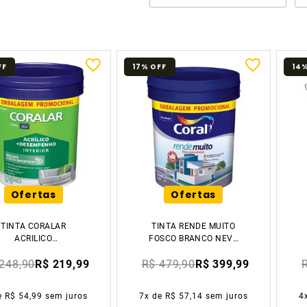
FF
17%
OFF
14
Ofertas
Ofertas
TINTA CORALAR
TINTA RENDE MUITO
ACRILICO
FOSCO BRANCO NEVE
+DESEMPENHO
20L BALDE CORAL
248,90
R$ 219,99
R$ 479,90
R$ 399,99
ANCO NEVE FOSCO
20L BALDE CORAL
e
R$ 54,99
sem juros
7
x de
R$ 57,14
sem juros
4