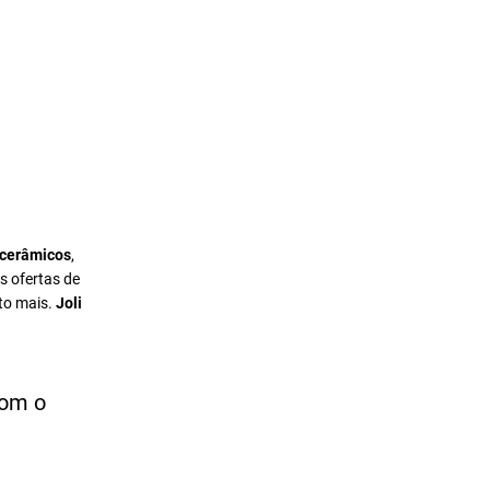
 cerâmicos
,
s ofertas de
to mais.
Joli
com o