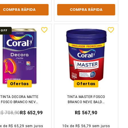
COMPRA RÁPIDA
COMPRA RÁPIDA
OFF
Ofertas
Ofertas
TINTA DECORA MATTE
TINTA MASTER FOSCO
FOSCO BRANCO NEVE
BRANCO NEVE BALDE
20L BALDE CORAL
20L CORAL
R$ 708,90
R$ 652,99
R$ 567,90
0
x de
R$ 65,29
sem juros
10
x de
R$ 56,79
sem juros