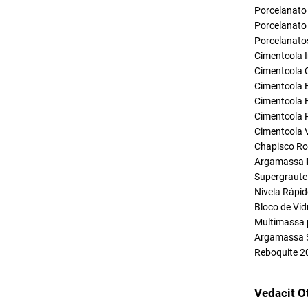
Porcelanato 
Porcelanato 
Porcelanato
Cimentcola I
Cimentcola 
Cimentcola E
Cimentcola F
Cimentcola P
Cimentcola 
Chapisco R
Argamassa
Supergraute
Nivela Rápi
Bloco de Vid
Multimassa 
Argamassa 
Reboquite 2
Vedacit O