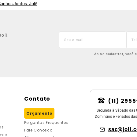
onhos Juntos. Joli!
oli.
Ao se cadastrar, você
Contato
(11) 295
Segunda à Sábado das 
Orçamento
Domingos e Feriados das
Perguntas Frequentes
as
sac@joli.
Fale Conosco
rce