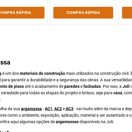
COMPRA RÁPIDA
COMPRA RÁPIDA
ssa
a
é um dos
materiais de construção
mais utilizados na construção civil. 
para garantir a durabilidade e a segurança das obras. A sua versatilida
nto de pisos
até o acabamento de
paredes
e
fachadas
. Por isso, a
Joli
d
ariedade para todas as etapas do projeto e bolsos, seja para
casa
, com
.
colha da sua
argamassa
-
AC1
,
AC2
e
AC3
- vai muito além da marca e de
ores como o ambiente, exposição, aplicação, material a ser assentado e 
Confira aqui algumas opções de
argamassas
disponíveis na Joli: