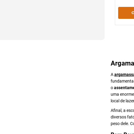
Argama
A
argamass
fundamental 
o
assentame
uma enorme v
local de lazer
Afinal, a es
diversos fat
peso dele. 