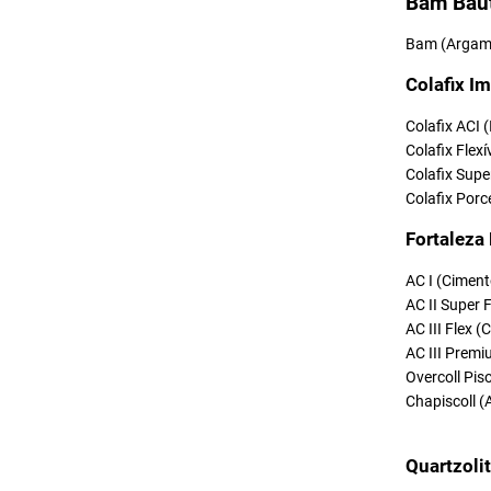
Bam Bau
Bam (Argama
Colafix Im
Colafix ACI 
Colafix Flexí
Colafix Supe
Colafix Porc
Fortaleza
AC I (Ciment
AC II Super 
AC III Flex 
AC III Premi
Overcoll Pi
Chapiscoll (
Quartzoli