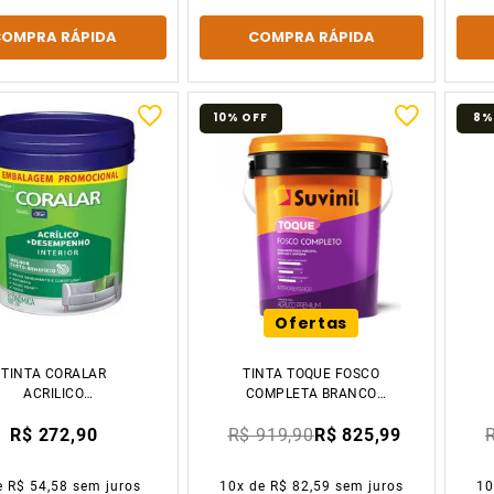
COMPRA RÁPIDA
COMPRA RÁPIDA
10%
OFF
8%
Ofertas
TINTA CORALAR
TINTA TOQUE FOSCO
ACRILICO
COMPLETA BRANCO
+DESEMPENHO
NEVE 20L SUVINIL
R$ 272,90
R$ 919,90
R$ 825,99
ANCO FOSCO GELO
20L BALDE CORAL
e
R$ 54,58
sem juros
10
x de
R$ 82,59
sem juros
1