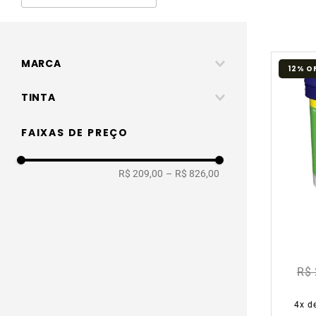
MARCA
12%
O
Coral
TINTA
Suvinil
Acrílica
FAIXAS DE PREÇO
R$ 209,00
–
R$ 826,00
R$ 
BR
4
x d