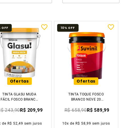
%
OFF
10%
OFF
Ofertas
Ofertas
TINTA GLASU MUDA
TINTA TOQUE FOSCO
FÁCIL FOSCO BRANCO
BRANCO NEVE 20
NEVE 20 LITROS
LITROS SUVINIL
R$ 243,90
R$ 209,99
R$ 658,90
R$ 589,99
SUVINIL
x de
R$ 52,49
sem juros
10
x de
R$ 58,99
sem juros