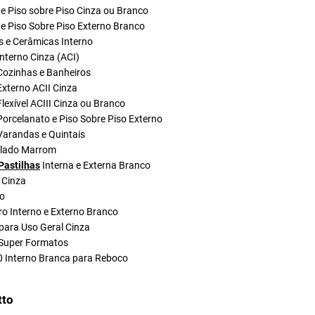
e Piso sobre Piso Cinza ou Branco
e Piso Sobre Piso Externo Branco
s e Cerâmicas Interno
nterno Cinza (ACI)
Cozinhas e Banheiros
xterno ACII Cinza
lexível ACIII Cinza ou Branco
orcelanato e Piso Sobre Piso Externo
Varandas e Quintais
olado Marrom
Pastilhas
Interna e Externa Branco
 Cinza
do
ro Interno e Externo Branco
para Uso Geral Cinza
Super Formatos
0 Interno Branca para Reboco
tto