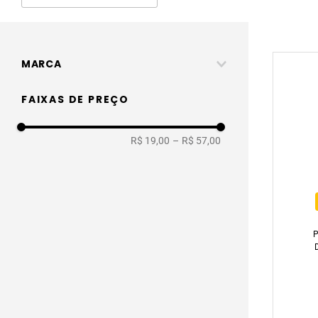
MARCA
Tiklar
FAIXAS DE PREÇO
Coza
R$ 19,00
–
R$ 57,00