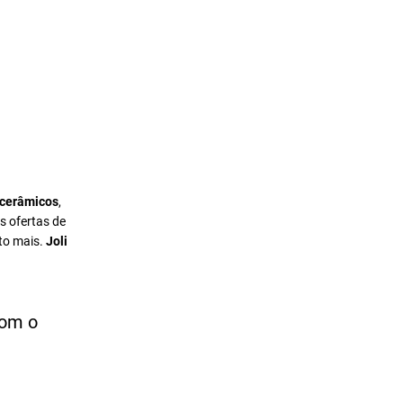
 cerâmicos
,
s ofertas de
to mais.
Joli
com o