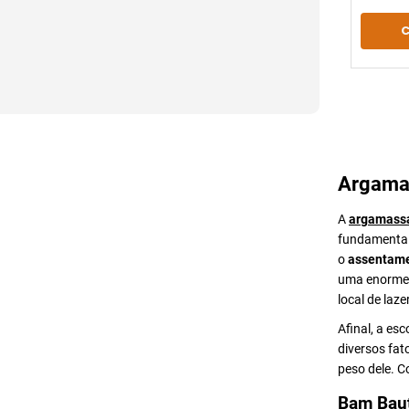
Argama
A
argamass
fundamental 
o
assentame
uma enorme v
local de lazer
Afinal, a es
diversos fat
peso dele. 
Bam Bau