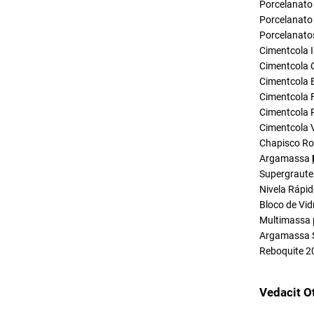
Porcelanato 
Porcelanato 
Porcelanato
Cimentcola I
Cimentcola 
Cimentcola E
Cimentcola F
Cimentcola P
Cimentcola 
Chapisco R
Argamassa
Supergraute
Nivela Rápi
Bloco de Vid
Multimassa 
Argamassa 
Reboquite 2
Vedacit O