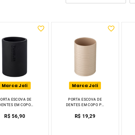
Marca Joli
Marca Joli
PORTA ESCOVA DE
PORTA ESCOVA DE
DENTES EM COPO
DENTES EM COPO PP
RENISADO 10.9CM
10.2CM TIKLAR
R$ 56,90
R$ 19,29
TIKLAR