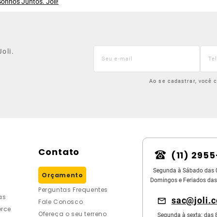
onhos Juntos. Joli!
oli.
Ao se cadastrar, você
Contato
(11) 295
Segunda à Sábado das 
Orçamento
Domingos e Feriados das
Perguntas Frequentes
as
sac@joli.
Fale Conosco
rce
Ofereça o seu terreno
Segunda à sexta: das 