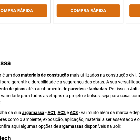
COMPRA RÁPIDA
COMPRA RÁPIDA
ssa
a
é um dos
materiais de construção
mais utilizados na construção civil. 
para garantir a durabilidade e a segurança das obras. A sua versatilida
nto de pisos
até o acabamento de
paredes
e
fachadas
. Por isso, a
Joli
d
ariedade para todas as etapas do projeto e bolsos, seja para
casa
, com
.
colha da sua
argamassa
-
AC1
,
AC2
e
AC3
- vai muito além da marca e de
ores como o ambiente, exposição, aplicação, material a ser assentado e 
Confira aqui algumas opções de
argamassas
disponíveis na Joli:
tech