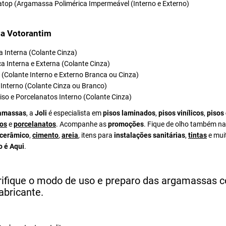
atop (Argamassa Polimérica Impermeável (Interno e Externo)
a Votorantim
 Interna (Colante Cinza)
a Interna e Externa (Colante Cinza)
el (Colante Interno e Externo Branca ou Cinza)
Interno (Colante Cinza ou Branco)
iso e Porcelanatos Interno (Colante Cinza)
amassas
, a
Joli
é especialista em
pisos laminados
,
pisos vinílicos
,
pisos
os
e
porcelanatos
. Acompanhe as
promoções
. Fique de olho também na
 cerâmico
,
cimento
,
areia
, itens para
instalações sanitárias
,
tintas
e mui
o é Aqui
.
rifique o modo de uso e preparo das argamassas 
abricante.