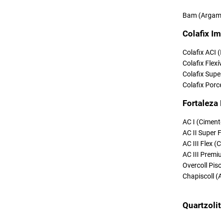
Bam (Argama
Colafix Im
Colafix ACI 
Colafix Flexí
Colafix Supe
Colafix Porc
Fortaleza
AC I (Ciment
AC II Super 
AC III Flex 
AC III Premi
Overcoll Pi
Chapiscoll (
Quartzoli