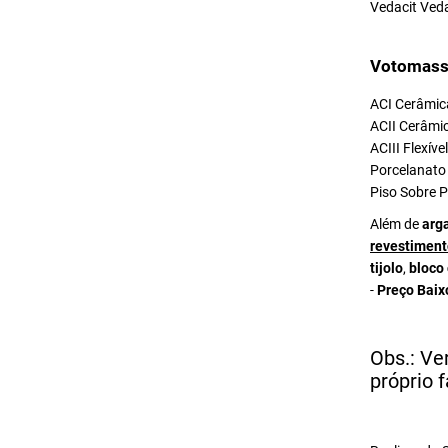
Vedacit Ved
Votomass
ACI Cerâmica
ACII Cerâmic
ACIII Flexív
Porcelanato 
Piso Sobre P
Além de
arg
revestiment
tijolo
,
bloco
-
Preço Baix
Obs.: Ve
próprio f