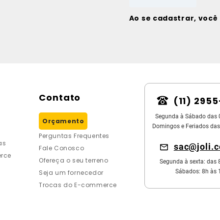
Ao se cadastrar, voc
Contato
(11) 295
Segunda à Sábado das 
Orçamento
Domingos e Feriados das
Perguntas Frequentes
as
sac@joli.
Fale Conosco
rce
Ofereça o seu terreno
Segunda à sexta: das 
Sábados: 8h às 
Seja um fornecedor
Trocas do E-commerce