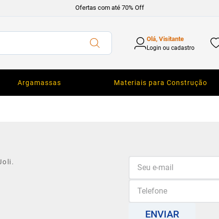
Ofertas com até 70% Off
Olá, Visitante
Login ou cadastro
Argamassas
Materiais para Construção
oli.
ENVIAR