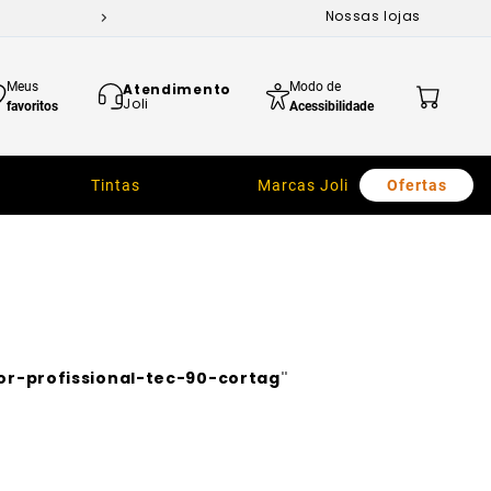
Nossas lojas
Meus
Modo de
Atendimento
Joli
favoritos
Acessibilidade
Tintas
Marcas Joli
Ofertas
or-profissional-tec-90-cortag
"