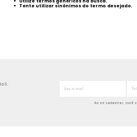
Utilize termos genéricos na busca.
Tente utilizar sinônimos do termo desejado.
oli.
Ao se cadastrar, você