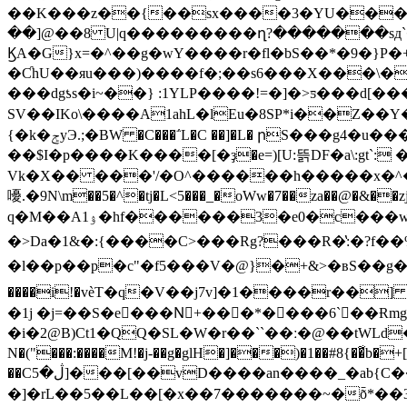
��K���z��{��sx����3�YU����
��]@��8 U|q���������ղ?�������sд`�H���9
ϏA�G}x=�^��g�wY����r�fl�bS��*�9�}P�
�ƇhU��яu���)����f�;��s6���X���\�
���dgƾs�i~��} :1YLP����!=�]�>ƽ���d
SV��IKo\����A1ahL�lEu�8SP*i��Z��Y��bR�q��䕁�����e��Aڦ�0V
{�k�ݮyЭ.;�BW �C���΅L�C ��]�L� րS���g4�u���I�!�1���Bmȩ(�9�,��Ai���u)ɏ]���;�e�:�c��q`B��@[c��u�G 2�);Ԟ\�L�PP}
��$I�p����K����[�ҙ�e=)[U:뜱DF�a\:gt`
Vk�X�� ���'/�O^������h�����x�^��
嚘.�9N\m��5�^�tj�L<5���_�oWw�7��za��@�&��zjL�Z�K�T�
q�M��Aۉ1�hf������3�e0�c���w���&�k����ՠ��=�Wߚ�N'��V謷+�C�>?R��t��: ��r�� ����}��+ ?.��Ð���|
�>Da�1&�:{����C>���Rg?���R�̔:�?f��
�l��p��p�c"�f5���V�@}�+&>�вS��g��cj�̄6w��u�w�A
����i!�vѐT�q�V��j7v]�1����r��
�1j �j=��S�e���Nٰ+���*����6`��Ɍm
�i�2@B)Ct1�QQ�SL�W�r��``��ː�@��tWLd�:�)�S
N�("���:����M!�j-��g�glH�]���)�1��#8{��͋
��Cڷ�5]���[��vD����an����_�ab{C��3�+��x��P{�.䕸
�]�rL��5��L��[�x��7�������~�ȭ*��3�N�YzJ�ٍyP~��؀'q&G��1J�b#�V�_�2g�T�