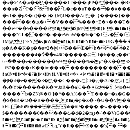
�x�5^A�;u�������1T���qPP�/���c�BR
��n�ZP�f&f��L�c��uT�����#���2���Sg���܂�}��@9��.MU�w�v陼�;92���
�v1�:�g&�s()��.i� {M)JJ���An�=}����{
�����:�.g�+�V���%���=E�<���T��
��w<��ϟ����e��j��$]M^ N�{E-s.��1��T�Q
���"GL���F�e��eWmW��%�"�1v��in
1M@ }>kY�&]�W8�
��{�;�1���FY���~��kURvܾ�
ң�A��K�g��#=2�|yl>5��E�h�0��Z؀}@ ��5�N�옵
�������4�؆��u46Ϲ�����@iJ�b��g��C�
��~6��e������W+����%�p"�X��SS�yVL{-��t��K�����S��{�K-
=f67����xK��tm��o���������'�����H
�nO���7�(��0v�ĿV�=8�%�{� ���� �����b��@�#,}`Gz$�y�ߌ�6�����SHc�8��+�� 8��3Ǧ `
�|l�rl�é���3� ��G���zGi�;{�:32�;#
�.�Ύt������K�J#R��a]C��6x�Ŷ_o�w
����o�ZN@�Oj]�*��A%��T���=�z�G��
�$�8Ҋ�f2��R����ز���)�p�Z�~�U��V����m��nk�ݭ&��V��bѯt�Qݵ-�c '�! ��8F:���7�����T��>�DhY5�La���hR�4�U��T�E��MSw�A���!
�FUj�y��!�ܹ����\bh�#P����;�w���b
$�������0�����ԃ�d�2�mڑ�{��V(G�����������e���>���d,I���N�K��!Ӆ�df-����R����4&8�g.
���+�4��]�>�c���*�Sl�d���������m�� �.o��
����Ć���i��k�wEaq,ϓ�R��^Z��j�'x� 