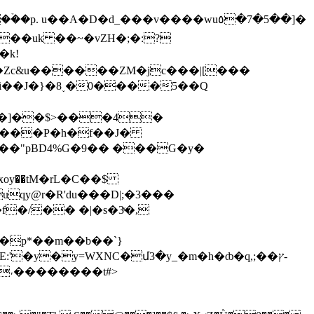
��uk ��~�vZH�;�:?
�k!
�Zc&u������ZM�jc���|[���
*i��J�}�8˯�0����5��Q
��]��$>���4�
���P�h�f��J�
��"pBD4%G�9�� ���G�y�
qy@r�R'du���D|;�3���
�/�� �|�s�3ͯ�,
�p*��m��b��`}
˕��������t#>