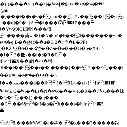
�s!e����>| a��>|�:Վ̟�8~� ���/
@�/
��]���t��(�y�Ëmpc��|L*v����L�G;c
 ��q]�9�=j A�i���Ѿ���F���
J�Υƹ3!ǬL謎N���佤
�K2`�$��R ��Z��n���G�b�X4 i;^-
�I�3�΍s��|�;�R�P�
����B!�M��� �h
i�!��P
�"Z Q���Ĕƨ
�N�x���V-ʚ.�R��7].���銇
�Q�G��],) ��q���
h���ь�bɉܷh~!h��5
��