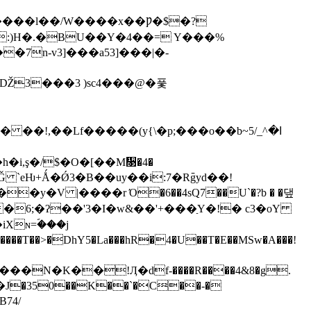
�v:)H�.�BU��Y�4��= Y���%
7n-v3]���a53]���|�-
@Ǆ3���3 )sc4���@�풏
,��Lf�����(y{\�p;���o��b~5ߊ�^_/
�i,ş�/$�O�[��M᫓�4�
y�V |����r Ό�6��4sQ7��U`�?b � �댚
�6;�ʔ��'3�I�w&��'+���ַY�!� c3�oY
ɴ=ؐ���j
74/