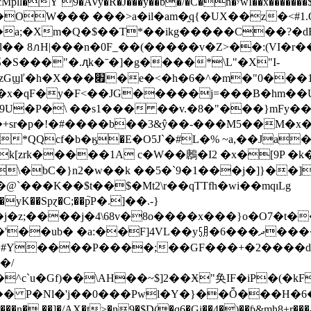
ccMpll�Y`9�AVy�R�J���y��b�/�C�n�ʸwI��x����
���՗m?�OW��� ���>a�il�am�֦q{�UX��z
a;�Xm�Q�$��T*��ikg�����C��?�dE3
8ꮑH|���n�0F_��(�����v�Z>��:(VI�r���
�S���"�.ԯk�ˉ�]�g����*\L"�X"I-
��O�D�`hܰ��Jr�������0
� ��"�x�qF�y�F<��JG�����j=���B�hm
�3�^9U�P�\ ��s1��� ��v.�8�"���}m
sr�p�!�#����b��3&ŷ��-���M5��M�x�
 �*QQcf�b�ӄ�E�O5J`�#L�% ~a,��Ja
k[zrk�����1A c�W��鶶�I2 �x�[9P �k
\�bC�}n2�w��k ��5�`9�1���j�]}��]
`���K��$t��$�Mt2\r��qTTfh�wi��mqıLg
A��#Y����P����;��GF���+�2����d
�/
`u�Gf)��\AH��~$]2��Ӿ"奂 IF�iP�(�
� P�Nl�'j��0���Pwl�Y�}��Ȭ���H�
\���n� ��]�/AX�t>�n9�$D(�q6�Gi��4�)��ɓ&mh8+r���