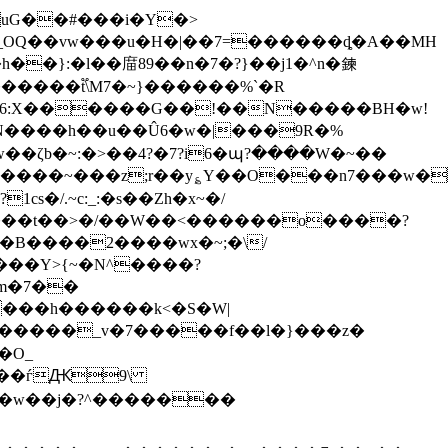
�_OQ��vw���u�H�|��7=������ȡ�A��MH
�����t֟\M7�~}������%`�R
6:X������G��!��N�����BH�w!
;r��y؏Y��O���n7���w���c��ݙؙ�^̗��w�,�
���t��>�/��W��<������o����?
B����2����wx�~;�\/
���Y>{~�N^����?
�������_v�7�����f��l�}���z�
�O_