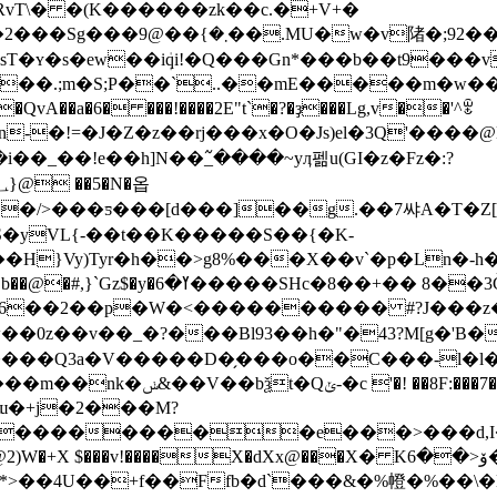
vT\� �(K������zk��c.�+V+�
��l��/W����x��Ƿ�$�?
��sT�ʏ�s�ew��iܲqi!�Q���Gn*���b��t9��
�.;m�S;P��`..��mE�����m�w���
vA��a�6� ���!����2E"t`�?�ҙ���Lg,v��'^ꂂ
-�!=�J�Z�z��rj���x�O�Js)el�3Q'����
�� �i��_��!e��h]N��߬_����~yӆ펢u(GI�z�Fz�:?
/>���ƽ���[d���]��g.��7쌰A�T�Z[� ��!
}Vy)Tyr�h��>g8%���X��v`�p�Ln�-h�h
eǶ+Ǻ�Ǿ3�B��uy��i:7�R߫gyd��!
{6��2��p�W�<���������� #?J���z��
��0z��v��_�?���Bl93��h�"�43?M[g�'B�
��Q3a�V�����D�̗���o��C���-l�l�iX
�ɯ�+j�2���M?
�@2)W�+X $���v!����X�
dXx@���Х� Kۆ<��6�J�350��K��`�C��-�
�=*>��4U��+f��Ffb�d`���&�%㡠�%��\�B