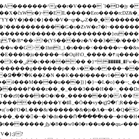
`��X�ĉxWe�)~�EIL�����Eeo����rcǱ&
�?�����������G�s�ZvW�e7�l~������
^������f�����.�����������}eu���
ju�����~6�OϱH\O_����.�۴:q��������~���z
c:_:�s��Zh�x~�/
������g������p�:�.v��o� ���~�
 �Ջ��7�K��Z�N ��K���l����v1��Y���
4���M����u���]}}�}~�L�o}��~;_�
>_���Dm�7��
�����j���Y�盽_�Ӧ��vy�qѯՉ�!`;R�
|`o�FO�L���&/�����/�&�js�A�~�L�Q�G
quރ����w��j�?^�������
};]/?