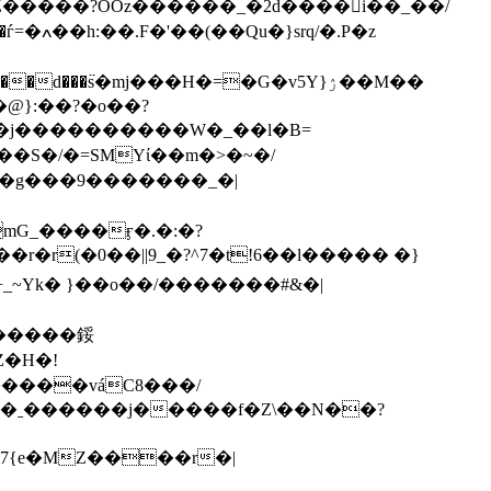
.P�z
@}:��?�o��?
���������W�_��l�B=
8�g���9�������_�|
mG_����ӻ�.�:�?
�r�r(�0��||9_�?^7�t!6��l����� �}
�����鋖
�ˍ������j�����f�Z\��N��?