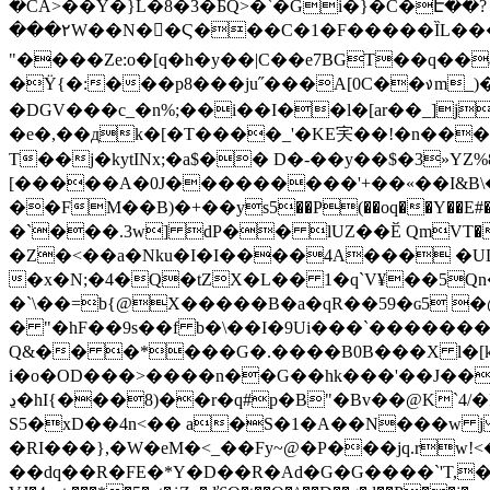
�CA>��Y�}L�8�3�ƂQ>�`�Gi�}�C�Է��?
���٢W��N�򑚽�Ϛ���C�1�F�����ȈL����[L��ł@@+�����9ڱ^�(&C�ZO�˩G��H�b)��ۡ�p. u��A�D�d_���v����wu٥�7�5��]�
�Ϋ{�:���p8���ju˝���A[0C��᱇m_)�
�DGV���c_�n%;��i��I��l�[ar��_]j
�е�,��дk�[�T����_'�KE宎��!�n���
T��j�kytINx;�a$�� D�-��y��$�3»YZ%8��
[�����A�0J���������'+��«��I&B\
��FM��B)�+��ys5��P(��oq��Y��
�Z�<��a�Nku�I�I����4A��� �UDx
�x�N;�4�Q�tZX�L�� 1�q`V¥��5Qn�D�bIQ�R���Y;Mز�I��:9�~AWv ݙřT
�`\��=b{@X�����B�a�qR��59�ɢ5 �
� "�hF��9s��f b�\��I�9Ui���`�������
Q&�� �*���G�.����B0B���X l�[k
i�o�OD���>����n��G��hk���'��J��
ڍ�hI{���8)��r�q#p�B"�Bv��@K`4/�FvƝ��"��sHZUv9�$�*;=��}V���M�ʎ�u��[�E:'�y�y=WXNC�մ3�y_�m�h�ȸ�q,;��ץ-
S5�xD��4n<�� a�S�1�A��N���w 
�RI���},�W�eM�<_��Fy~@�P���jq.rw!<
��dq��R�FE�*Y�D��R�Ad�G�G����ˋ'T,��