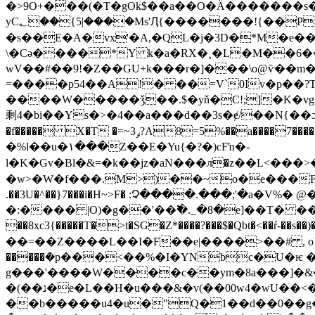
�>9O+���(�T�gOk$��a��O�Ӓ�������s�A�N�!
yC؂��{5|����Мs'Ԯ{�������!{��P�@S����(V5�'�V�Ȟ��/���8j�g�ڠ� <�?��e|���B�<��{vҞݸ=R�X:O����^��8�F�q�
�s��E�A�vx'�A,�QL�j�3D�*M�e��J
\�Cǝ����*Y k�a�RX�¸�L�M��6��Ґ���&����6���e� V
wV��#��9!�Z��GU+k���r�]���\o@ѷ��m�
=����p54��A!� ��=V`0Iv�p��?T
����W�����ǯ��.$�yň�C!;]�K�vg��ײB��o ����x� H~ "�c~ݕjR��vmȮD�I��YN<�
剩4�bi��Ys�>�4��a���d��3s�ɇ/��N{��
�f����� X�T �=~ݛ3?A8=5%��a����7����*s��(��R `O���Ѹ\=<�0�5 /Qvi���@.|al��x���m����C�W��0ڱ#�s�Q|�/�aߡ�U�-� ek�^S
�%l��u�۱���Z��E�Yu{�?�)cFŉ�-
l�K�Gv�Bl�&=�k��jz�aN���л�z��L<���>�0�$��
�w>�W�f���.M>)��~o�e���F�K�a�Ή �
.��3U�^��}7���i�H~>F� :Չ����.���;'�a�
�:���� |O)�g��'��߱�._�8�e]��T� ��
��8xc3{�����T�>t�SG�Z*����?���$�Qbt�<��ŕ-��s��)�4�
��=��Z����L��I�F��e|����>��# , o1� �-GU
�����ܳ�p���<��%�I�YNbc�U�ѥ �$
g���'����W����c��ym�8a���]�&
�(��נ�e�L��H�u���&�v(��00w4�wU��<���~���=�5YlBWƱ��
��b�����u4�u�"Q�1��d��0��g����