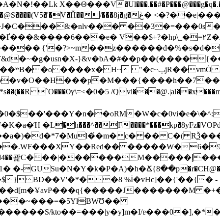
��Lk X��Θ���V�Ul���.��#�P���@���g�q�.�^
�C���&�nlv��� ��3�=���0s��ZW��
��$+?�hp\_�=٢Z�J��Ou oV~n�� �C��C�Ca�2��%G�a��
����|{'�?
>~m��z������ܿd�%�s�d�
&d�~�g�usn�X-}&v�bA�#��p��(����{��
�n�⊤�
ɔ�v�O��H���p�M���{����һ��7��9\;�>
'���Y�n��oRM�W�c�0vi�e�\�^:�[ڤ,�ma���N�iN4
L�h���^��F����*���kp�8yFz�VOPd��&�z�
V%� @��a�)�d�*7�Mul�́�m� c� �� C�( RѮ�
�.WF���XY��Red�� �����W�6�9�±.�`
�괉C���|������M�����إ���e8�V4�RyLŨ�Y��BT�-
Su�N�Y�k�P�A)�h�Ճ{8��p�r�CH@�El�|ĵ�0�]���
}BD��V'�*��8 %İ�vHc]��{'�͏�{� -
��d[m�ҰavP���q{�����J�������M �+
��S/kto��=���|y�y]m�I/ɐ���0�],�*�!