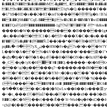
�c���;�2N��š�a�d�k���bM-�g��_ �e������� �x��
�Lbc��G��2�3Z�P�����!q%�Q.�����T�����t$�']�oڪO��e��!'5@
�U̔"h$�HD�x��2�RT�zeГ6(����g�hٵB?a���a dMኜ Lv$��7�i��爤�H�f8�!�6-4�b咦�@с��؂ˌ��RN p@L��=M��� �I���|
���.��Q9&��l"CqE-$���@w�h2�L�+��M�iY�wiD���
�3��TQozH���f����������-1g%����`-*^&&w�
����b�W�;�����4���.�B�����1g�
.�e,��u0��C1�{-�Л=���X�C�c�a�.����3����-r'Y4
�F��,e�q��^�{���Ñ.�ً�]��*��8�H U�79ତ]i�
pq��ւ�<9�7yXݾ)��HM�Fe�g7u�!�v� �W?Y:���=w�}�o��g���:���C��z��_IE^�2�*L��g
L��W�A�"�'%�kV��.0����^���㭧�1"��
�uխ�fp�Y��X�g-t��H��ON�e:�0zA��
���^ܮf�p�����q7~�����s��dM��1�3�(���vϸ#�o���Gb��׽��������(��J`63�5�z�-�a"A?+�U̎ǂ�=ð��O�2��v���
�=�t"� � ��5�YM+:�[�xy���`'���8��@L�a-!f�. �v١pK�z[zh�����GG�-��
��� C�F���E�%��lj��V�V� %[����
{˫8����Ʃ7��8P�\� zl4� ]����j�:t���9����K\h��C���T��d�HH�zq7��M��
�Գ��X� �:�G��]�N[wLw��й��{x���潀:y
�<�r_���1�nǘ7��a��V���x8� ��3�dS�p3��G�V
R��G)�C�N{��r{���Ǣ��`й>Wu4�q�#�o□��
<ҁb@�[��������I� ���, ��~����5`��r��