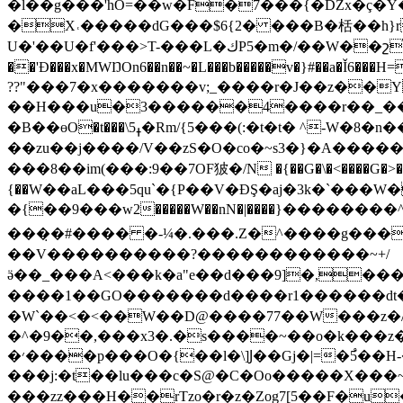
�l��g���'hO=��w�
F�7���{�DZx�ç�Y�kK������m�s�o
�X˓�����dG���$6{2� ���B�栝��h}r5�@���T0�� �5�V���0
U�'��U�f'���>T-���L�ك
��'Đ���x�MWŊOn6��n��~�L���b�����v�}#��a�Ǐ6���H=�Sy4R�Ŧ�G���-ޥ�c�r;��?`8�ne;��u��
??"���7�x�������v;_����r�J��z��
��H���u�3������4����r��_��<�
�B��өO�t���\5ߪ�Rm/{5���(:�t�t� ^-W�8�n���+n�_{%��{ ���z�b{�=_Lg_Co��}��/�_���S�/�=SMYί��m�>�~�/
��zu��j����/V��zS�O�co�~s3�}�A���
���8��im(���:9��7OF狓�/N �{��G�\�<����G�>��
{��W��aL���5qu`�{P��V�ƉŞ�aj�3k�`���
�{��9���w2�����W��nN�|����}��������^
���̣�#���� �-¼�.���.Z�^����g���E�P���y>.���
��V����������?������������~+/
ӛ��_���A<���k�a"e��d���9]�,�
����1��GO�������d����r1������dt�����"a���ܕ�0=Mg4��
�W`��<�<��W��D@����77��W���z�/�˩�ӧ6��Y?ۮW��L���Z�?|���Y�}��C�
�^�9��,���x3�.�s����~��o�k���
�׳����p���O�{��l�\]Ϳ��Gj�|=�5֩��H-������v}��
���j:�t��lu���c�S@�C�Oo�����X���~�W�w��ۇ^L�/n����J_o��on�f���'-�^=_m
���zz���H��rTzo�r�z�Zog7[5��F�u