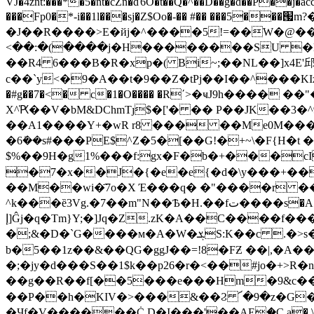
VJ�4znt:���*�5�nt�ċZn�ď6O�t��Q�^�
�D��g�d��P��j�a
���Fp0�*-i��1l���sj�Z$Oo�-�� #�� ���5
�J��R����>E�йj�^����5!=��W�@��
<��:�(����j�H��������SU �l�� 
��R4 6���B�R�xp�( Bi~;��NL��]x4E'邱
c��`y<�9�A��t�9��Z�tPj��I��^���KIzGϣľ�h�X���׏�e�<�h�6�^�m�"0���1����?)��kd�
�#g��7�<� c�1�O���� �R΄>�ҹJ9һ���
X^҅Ԗ��V�bM&DChmTȷ$�['� �� P��JK�
��A1����Y+�wR r8 ��� ��Μe0M���+
�6ܺ��s#���PE$^Z�5�[��G!�+~\�F{H�t
$%��9H�g1%���f:gx�F�b�+���cI
�7�x��J�{�e�e{�d�\y���+��
��M��wi�҄7o�X Έ���q� �"����r ��@
^k���ȅ3Vg.�7��m"N��Ѣ�H.��fت����s�A�yK��Spɀ�C;��p֮P�.]��.-}
إ]Ĝj�q�Tm}Y;�]Jq�Z.zK�A��C����f���j�z;����j�4\68v�8o����x���}o�O7�t��kn�1�O�J�%?
�;&�D�`G����м�A�W�ܮS:K��c .�>s�'��ub� �a:��F]4VL��y㋄�6���ދ����w�S�sT�� a蒵
b�5��1z��&��QG�ggJ��=!8�FƵ ��|,�
�;�jy�d���S��1$k��p26�r�<��#jo�+>R�n
��g��R��f[��5���e���Hm�9&c��^c
��P��h�KIV�>���&��Ϩ ՜�9�z�G�
�Ӌf�V������Ċ D�I���'��A
E۪�C,a� 