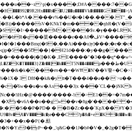
��u��~z ^p|�x����;D#A����:
7��G
92�9R2Hx���b��U2��u����Vk�t����G����>|A
+.��L�b*A�.���v%��U�r�1��.���.T"_
�B))�����sV�KNkT�m����ŋbR�(V�i
[���Sj�I>�����M� ���$v.�┱���LRK
^����#C���͘�茴w �}�A�тn\�6��0�������+o�.
: �q)p�5��5Ʊ��}�H21d���:�y��g� ���
=�����j�]]�K� ,EE����"�3���q*��w^
���3}Z�r��]�k��T5N��4���ҏ���ط�U�^���Х��iiN��뼉
%�1X� 3 D8f��k&�ytt�T���4��a��\˙>u
x���3|x ���`CL��)NK M�ѧ�ﲱ���d��6 {�RL4\�s1ގ}�u
] Nc��!iHz�@����\����-!r�>E1��=�7m�
g �Xۙy�v6A��o��g w��v�ftg�'���� �
��P�PD� � �B�Zc���`KpX��#Y�3�C ��6&*�:$�ܒ�
b�+[U9�8v�Ⱥ�V����c�ϻ���C?p�&�+e�K�d��w�i
dAL���k%WI.�q�@�_�g���3�����䟹