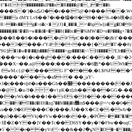
a�H"�4E�������klP��n�R��͉��@�_)���h
�#���/��:W�����
�R>��v��g�>n�c<� ƒJ}�_��I�_=\�bpw[n�ǥ�D�H
�����j��/!�\�B=w�l�d�=���8{��bc��%MW\�D=e�P��
��R��S�i���,�u#`pC��]���j&\f
�+���{�ϖ�T\��#yؠ�Ū�6+VIp���<�l}3e \0 ��@ �Z/
1�w�\�\��jh���f6����=gp���$�|<\`H����?EJr��w
�X~��,a@���;��� �v�6數*��UWb��2p�
 fwM.c{@����!G F"���,�L$i%F�
�_C �q�/:yK�H׊�`#� [��Q.�����<�i�MK����"���w�a$=� ��ݩaY'-
]�7�5��i!]'�/3�o�-Q]�����5 ]
f�yWk�b���1��vEc�H��;������
j�h޶m$���@=^c��0�rs�D^)~��y�T4_^o���a4
va��,9�EF���Ƈ�]���;ÅI��X�CĽ�-�wb/�
kj�#Vw��bt�x��ۉ�PŐ˃���7�J� -
4<㺷�Z�Y��]V��Tc��D6SY��y�?�Fbw��uqC
yVd <��&��ؤ�2N�D�~����p �