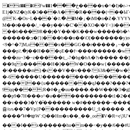
�d���0Fw��څ���1����x�^�I)�r->�A�������^χ��r�V���� `l�D�jy � uG��#���i�Y�>
E1j�NZ�(yK�3���A��R����(=��Ы
@`K-�Os~L���`�؉�˪�M�ٶ�iMl�n�Z�.YYYYYY�Y�)��{�}��/�V�~qr�پZ��˾�������h��}:�l��庿89��n�7�?}��j1�^n�鍊
M��t����/_>��y��Ϟ�C'��XO�/�Y<}i��
��b���9R��j�Y��/�K���w�����b�
������ߏ�|'}|���b��n��\Ο[�������y)σq.Ͳ�/B*��>?�(YS����z�/V��3��/���N����h��u��Û6�w�|���9R�%
<9�^�7]M,o���x��GG��r�����ۏ~����w��G>�1hm1_l.�s��u�<�����v~��&w��ζb�~:�>��4?�7?i6�պ?����W�~��
���p؉�j��Η���ǫE��f~���t�����.�w�E���b�
���zu~3�~z�����t;_-7�bg�bA�?s���� ��]� K��ݽ�c��i���� �}܋:�����_�Fw�s?1cs�/.~
��9qn�����H�]��W�O���w{�����
�\�����m}�s��V��v���?63&��w�
�-6�����U������
���t��������
����[��{u��������qJ���?���?�����߂���z��_�_���3���H��
9qq���;R�#�ݯ�uu����.��W��l�Ͽ�g[T��z9]���t�O�/��_�������]�A��?���h������k<�S�W|
��p9�7H���o^�a�����������t1�2���
��v���3�Y�ͦ������ w�#��
����~����u
쥻/oԉ��7�Vp{P����������U˽:Ƚ�����ﮧ���_��'�򗣳�~�?�dn���Ռ�����t��~�#��H��ѓԪ9\
����֏#�ꦛW˙:Q��Hm�x��_��_oο�V�R=ҿ\̟3U'�t�������ݫϦ/�8��w0�I�v��u���
���I��x������hu�m��<�y��/6��#UV�