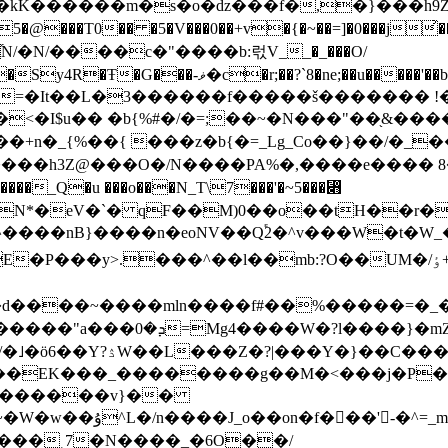
�ǳ���f�,�}܏���h9Z�����?OOz������_�2d����i��_��/
��+v�{�~��=]�0���j͗��ѓ=�ߍ��h:��.F�'��(��Qu�}srq/�
P5�m�/��W��շ֞N/�N/����c�"����b:럯V__
�_���O/
���'��b��d���߳s�mj���H�=�G�v5Y}ۯ��M��
Y=�It��L�3������f�����š������� !�
I$u�� �b{%#�/�=;��~�N���"��֖&����j�
�����h3Z@���O�/N����PA%�,����e���� 
���_Q�u ���o���N_T\7���'�~5���⃋
W�N*�eV�`� qF��M)0��o��tH��r�
����nB}����n�eoNV��Q֕2�^v���W�t�W_�
^��l��mb:?O��UM�/ٶ+_~Yk� }��o��/�������#&�|
��d����~����mln����f#��%�����=�_
��W�?l����}�mZ�H�!
������váC8���/
z��EK���_��������g��M�<���j�P�
7{e�MZ����r�|
���˻7�N����_�6O��/