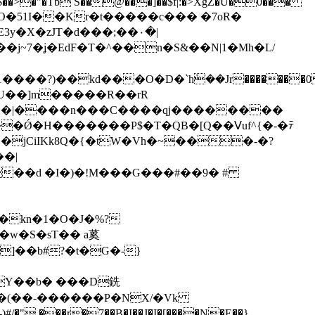
���$��˃�"�Tb S��@���]��$f|:�>XgZ�Ǜ�0���
�<#1.O�51I��Kr�t�����c��� �7oR�
y�X�zJT�d���;��۰�|
j~7�ʝ�EdF�T�^��n�S&��N|1�Mh�L/
��U��]m�����R��rR
Fy���|����n���C����qj��������
�Ǿ�H�������P$�T�QB�[Q��ⴸuf^{�-�ﾃ
��jCiIKk8Q�{�tW�Vh�~���-�?
��|
��d �I�)�!M���G���#��9� #
]��b#?�t�G�-}
kFY��b� ���D銑
6�(��-������P�NX/�Vk
-)#/�" ���r�7��B�I��J�I�[����N�E��}