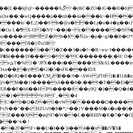
"����Ze:o�[q�h�y��|C��e7BGT��q��a{hء��:�wQ����p��nh��4a���k>�H
��
���lo`�E;2)��9 h�@a���ǈ�n�4�g��cf
�Oa L�¶X-Ol�NY=��j�=c�����3�N
m����ofBĬ Z�Ph�$�Ñ2a~�p�>gJ��B�O
�5$�]۝u5$?
�c������i�� l�Z��3�a�!~�R>wъ~I���t
E#�P�$ќ���/[#���1��'C�������;�H:
D�
�`���.3w] dP�� lUZ��Ӗ QmVT�vئT�%1� 'JPۘX
���r�����SI&AL����ir
u��j�y95�Gl�5�sFK���IDX
6}�c�11&�uxoy��tΜ�rL�C��$
@r� M��1f����sS���8�;��!�T��Eï�u
EB��F�h6��HP%����8��y9Q`�]��Q�d�f
�}�e;Hf`_�{�4
C\�0�Q�Z�1�vWl������Ѻ����
j Z���X �ø@97�W��L��RHlN�R�7�*�O
���^k� !
�2F�\F+��U�I��`ҋ��4��y��zV̐�X�