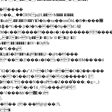
�zah.��ʕ��0N��Y�Ӟ�ltz�xu��omÓhL�Bܴ�z���﫢
�g+7�f�흏�*G��:]/�J�%���Np� bC-锓
`���M�c���������e�1����������
�� ��3����1\�6V<�Oye
ۜл�I��%�q�8��)2~�@b����
�**'���2!���x�8� c�F��HM��'��d
�K`}���N��uPo�Z���͌���; �g:>_}
�^ĉ���&h'�԰]�}
'��� {� ��@@��:7i,