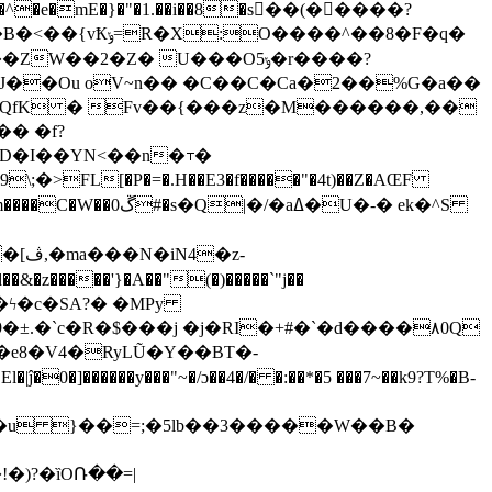
�e�mE�}�"�1.��i��8�s��(�����?
2�Z� U���Oݸ5�r����?
QfK � Fv��{���z�M������,��
� �f?
FL[�P�=�.H��E3�f�����"�4t)��Z�AŒF
�z-
����'}�A��"(�)�����`"j��
��ϟ�c�SA?� �MPy
c�R�$���j �j�RI�+#�`�d����٨0Q
���y���"~�/ɔ��4�/� �:��*�5 ���7~��k9?T%�B-
�u }��=;�5lb��3�����W��B�
�)?�ȉOՌ��=|