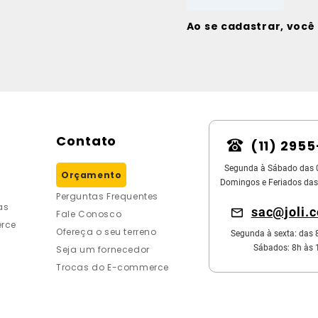
Ao se cadastrar, voc
Contato
(11) 295
Segunda à Sábado das 
Orçamento
Domingos e Feriados das
Perguntas Frequentes
as
sac@joli.
Fale Conosco
rce
Ofereça o seu terreno
Segunda à sexta: das 
Sábados: 8h às 
Seja um fornecedor
Trocas do E-commerce