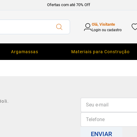
Ofertas com até 70% Off
Olá, Visitante
Login ou cadastro
Argamassas
Materiais para Construção
oli.
ENVIAR